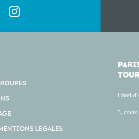
PARIS
TOUR
GROUPES
Hôtel d
ONS
5, cour
AGE
 MENTIONS LÉGALES