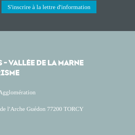
S'inscrire à la lettre d'information
 - VALLÉE DE LA MARNE
ISME
'Agglomération
s de l'Arche Guédon 77200 TORCY