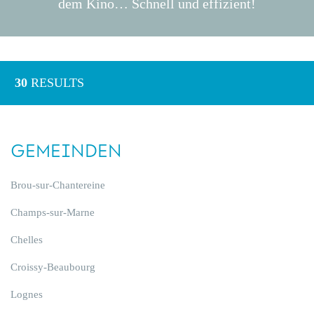
dem Kino… Schnell und effizient!
30
RESULTS
GEMEINDEN
Brou-sur-Chantereine
Champs-sur-Marne
Chelles
Croissy-Beaubourg
Lognes