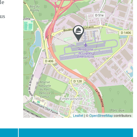
le
ous
Leaflet
| ©
OpenStreetMap
contributors