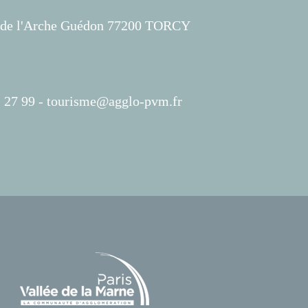
s de l'Arche Guédon 77200 TORCY
 27 99 -
tourisme@agglo-pvm.fr