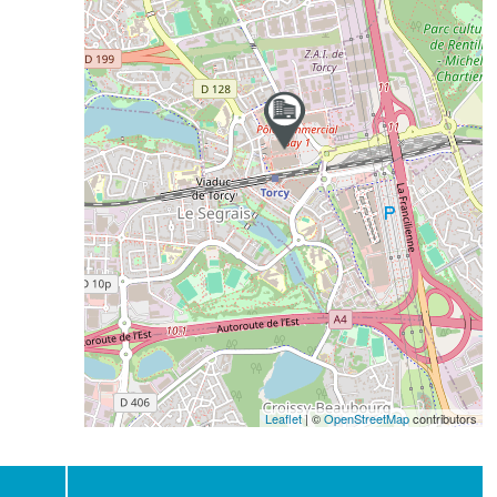
Leaflet
| ©
OpenStreetMap
contributors