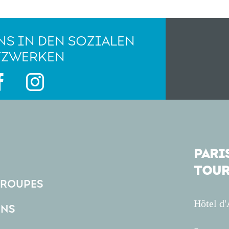
NS IN DEN SOZIALEN
TZWERKEN
PARIS
TOUR
GROUPES
Hôtel d
ONS