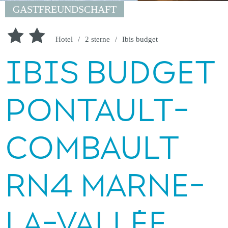
GASTFREUNDSCHAFT
Hotel
2 sterne
Ibis budget
IBIS BUDGET
PONTAULT-
COMBAULT
RN4 MARNE-
LA-VALLÉE