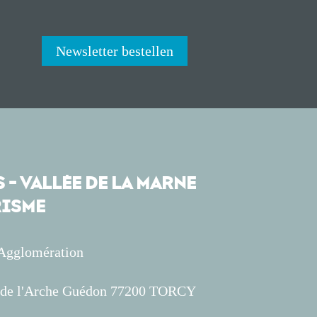
Newsletter bestellen
 - VALLÉE DE LA MARNE
ISME
'Agglomération
s de l'Arche Guédon 77200 TORCY