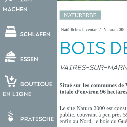
Machen
NATURERBE
Natürliches inventar
Natura 2000
Schlafen
BOIS D
Essen
VAIRES-SUR-MAR
Boutique
Situé sur les communes de V
totale d’environ 96 hectares
en ligne
Le site Natura 2000 est consti
public, couvrant à peu près 5
Pratische
enfin au Nord, le bois du Gu