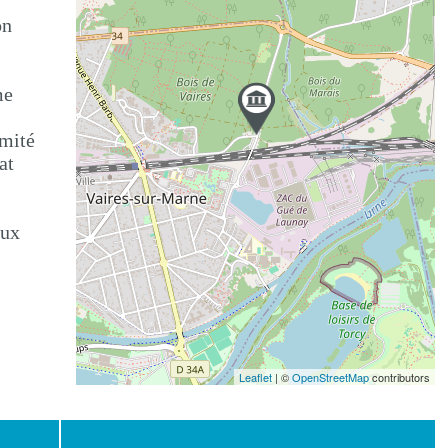
on
me
imité
at
aux
Leaflet
| ©
OpenStreetMap
contributors