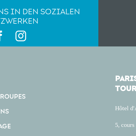
NS IN DEN SOZIALEN
TZWERKEN
PARIS
TOUR
GROUPES
Hôtel d
ONS
5, cour
AGE