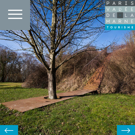
Direkt
AEV Île de France
zum
Inhalt