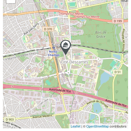
Leaflet
| ©
OpenStreetMap
contributors