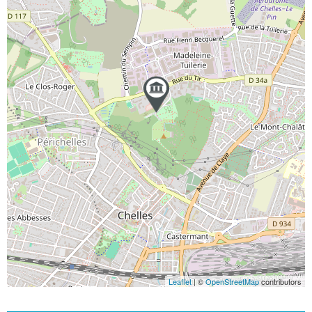
Leaflet
| ©
OpenStreetMap
contributors