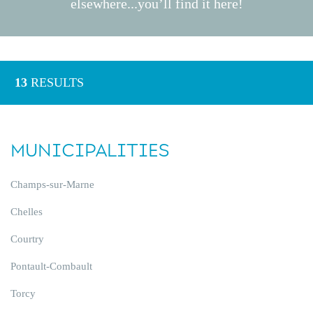
elsewhere...you’ll find it here!
13
RESULTS
MUNICIPALITIES
Champs-sur-Marne
Chelles
Courtry
Pontault-Combault
Torcy