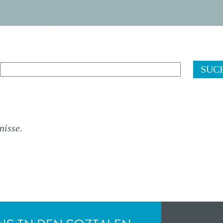
nisse.