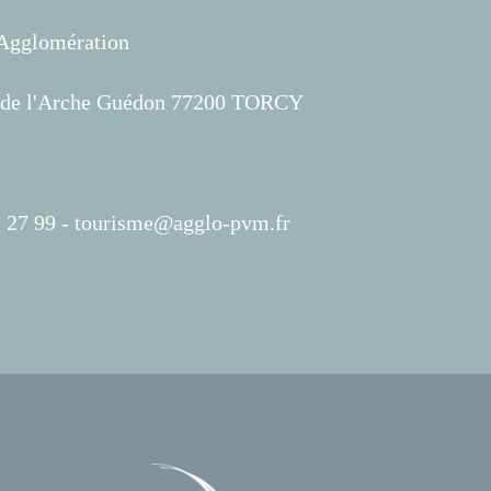
'Agglomération
s de l'Arche Guédon 77200 TORCY
 27 99 -
tourisme@agglo-pvm.fr