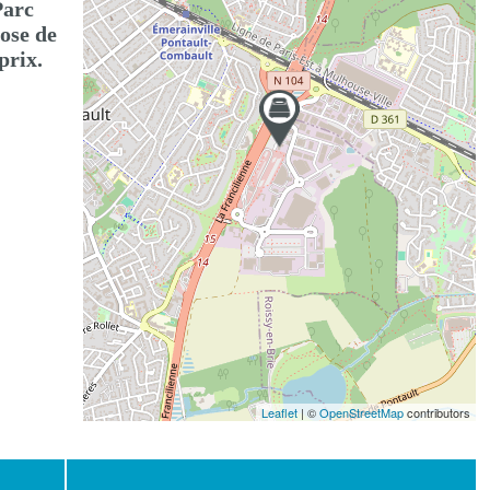
Parc
ose de
prix.
Leaflet
| ©
OpenStreetMap
contributors