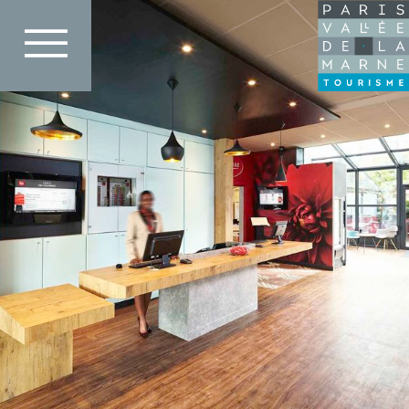
Direkt
IBIS MLV Champs
zum
Inhalt