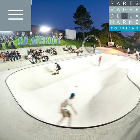
Direkt
Casanostra Skatepark
zum
Inhalt