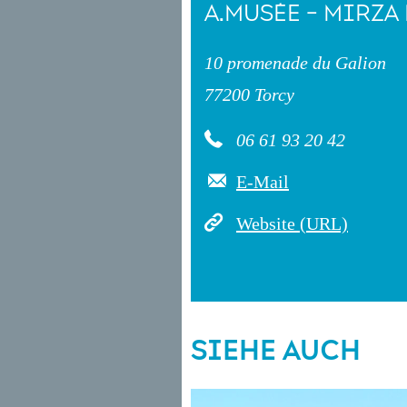
A.MUSÉE - MIRZ
10 promenade du Galion
77200 Torcy
06 61 93 20 42
E-Mail
Website (URL)
SIEHE AUCH