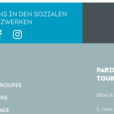
NS IN DEN SOZIALEN
TZWERKEN
PARIS
TOUR
GROUPES
Hôtel d
ONS
5, cour
AGE