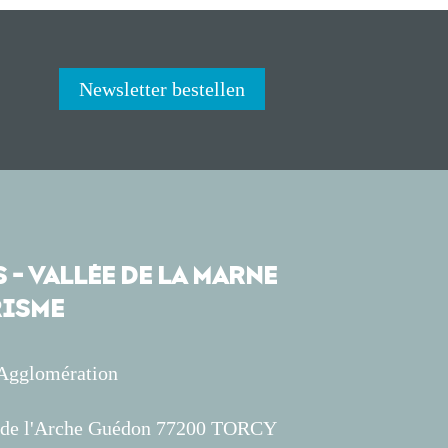
Newsletter bestellen
 - VALLÉE DE LA MARNE
ISME
'Agglomération
s de l'Arche Guédon 77200 TORCY