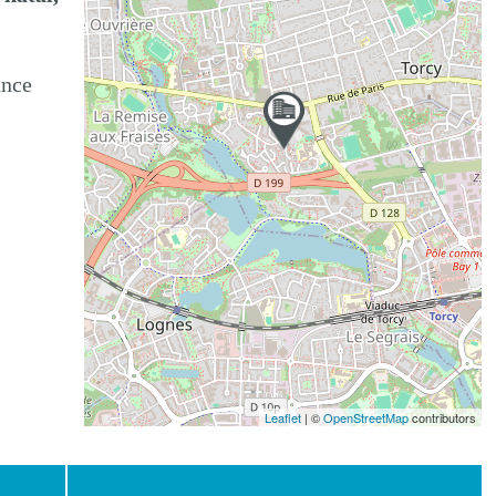
ance
Leaflet
| ©
OpenStreetMap
contributors