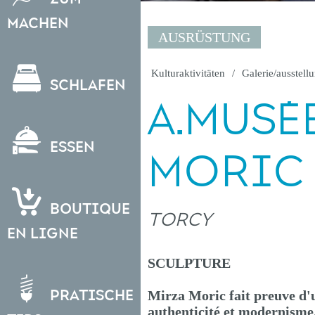
Machen
AUSRÜSTUNG
Kulturaktivitäten
Galerie/ausstell
Schlafen
A.MUSÉ
Essen
MORIC
Boutique
TORCY
en ligne
SCULPTURE
Pratische
Mirza Moric fait preuve d'un
authenticité et modernisme.