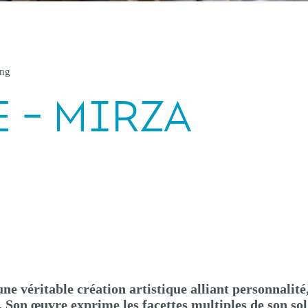
ung
E - MIRZA
e véritable création artistique alliant personnalité
 Son œuvre exprime les facettes multiples de son sol