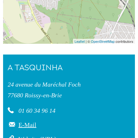
Leaflet
| ©
OpenStreetMap
contributors
A TASQUINHA
24 avenue du Maréchal Foch
77680 Roissy-en-Brie
01 60 34 96 14
E-Mail