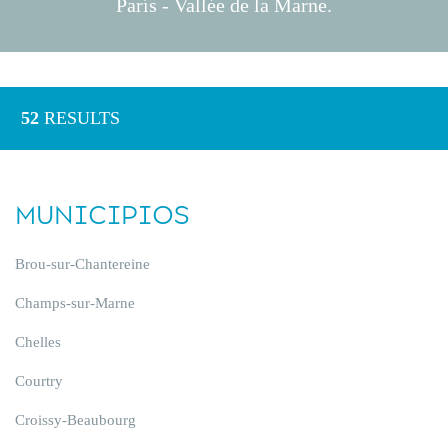
París - Vallée de la Marne.
52
RESULTS
MUNICIPIOS
Brou-sur-Chantereine
Champs-sur-Marne
Chelles
Courtry
Croissy-Beaubourg