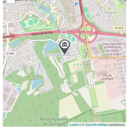
Leaflet
| ©
OpenStreetMap
contributors