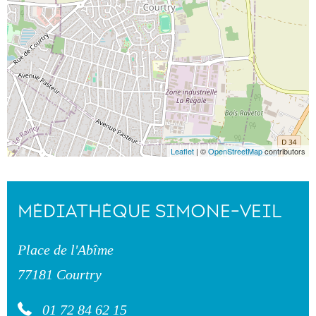
Leaflet
| ©
OpenStreetMap
contributors
MÉDIATHÈQUE SIMONE-VEIL
Place de l'Abîme
77181 Courtry
01 72 84 62 15