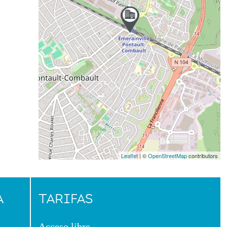
Leaflet
| ©
OpenStreetMap
contributors
A
TARIFAS
Acceso libre.