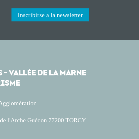
Inscribirse a la newsletter
 - VALLÉE DE LA MARNE
ISME
'Agglomération
s de l'Arche Guédon 77200 TORCY