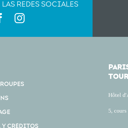
 LAS REDES SOCIALES
PARIS
TOUR
GROUPES
Hôtel d
ONS
5, cour
AGE
L Y CRÉDITOS