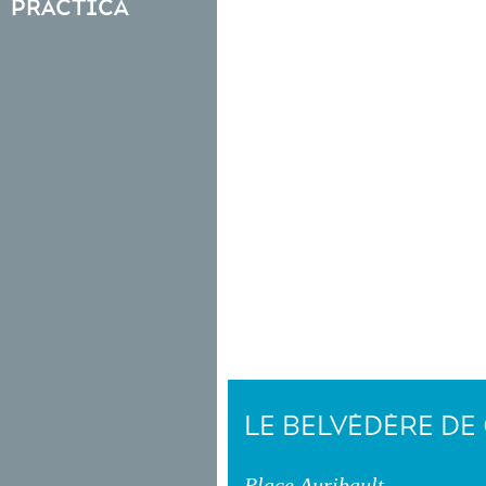
práctica
LE BELVÉDÈRE DE
Place Auribault