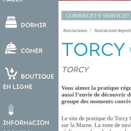
COMERCIO Y SERVICIO
Dormir
Asociaciones
Asociacione deport
TORCY 
Comer
TORCY
Boutique
en ligne
Vous aimez la pratique régu
aussi l’envie de découvrir 
groupe des moments convivi
Le site de pratique du Torcy 
Información
sur la Marne. La zone de nav