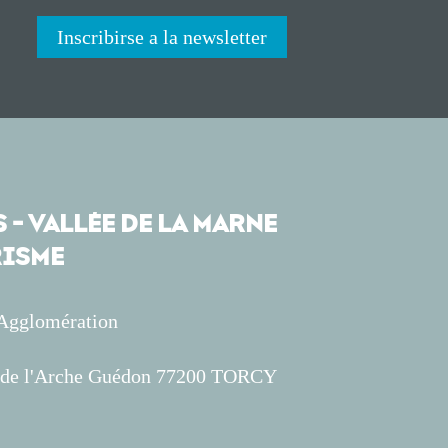
Inscribirse a la newsletter
 - VALLÉE DE LA MARNE
ISME
'Agglomération
s de l'Arche Guédon 77200 TORCY