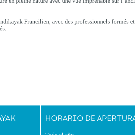
eure en pleine nature avec une vue imprenable sur l’anc
andikayak Francilien, avec des professionnels formés et
és.
AYAK
HORARIO DE APERTUR
Todo el año.