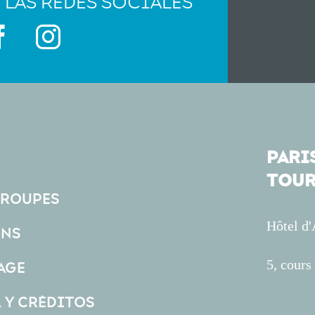
 LAS REDES SOCIALES
PARIS
TOUR
GROUPES
Hôtel d
ONS
5, cour
AGE
L Y CRÉDITOS