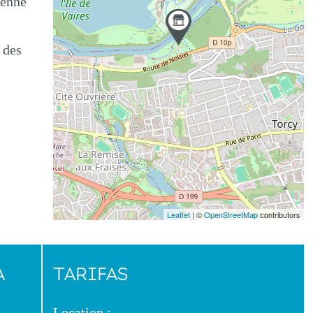
ienne
 des
Leaflet
| ©
OpenStreetMap
contributors
A
TARIFAS
Location :