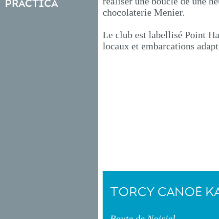
réaliser une boucle de une h
práctica
chocolaterie Menier.
Le club est labellisé Point H
locaux et embarcations adapt
TORCY CANOË K
Route de Noisiel