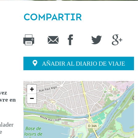
COMPARTIR
AÑADIR AL DIARIO DE VIAJE
+
vez
−
vre en
alader
e