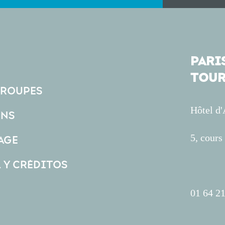
PARIS
TOUR
GROUPES
Hôtel d
ONS
5, cour
AGE
L Y CRÉDITOS
01 64 21