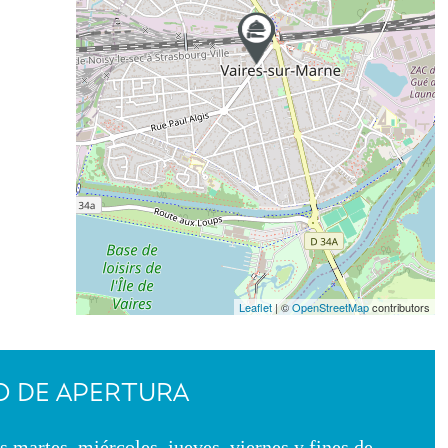
Leaflet
| ©
OpenStreetMap
contributors
 DE APERTURA
s martes, miércoles, jueves, viernes y fines de