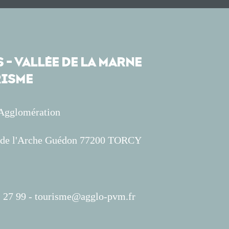
 - VALLÉE DE LA MARNE
ISME
'Agglomération
s de l'Arche Guédon 77200 TORCY
 27 99 -
tourisme@agglo-pvm.fr