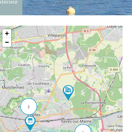
xtérieur
+
−
2