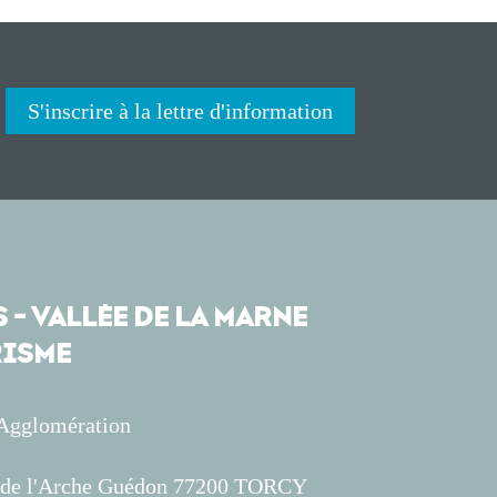
S'inscrire à la lettre d'information
 - VALLÉE DE LA MARNE
ISME
'Agglomération
s de l'Arche Guédon 77200 TORCY