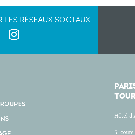
R LES RÉSEAUX SOCIAUX
PARIS
TOUR
GROUPES
Hôtel d
ONS
5, cour
AGE