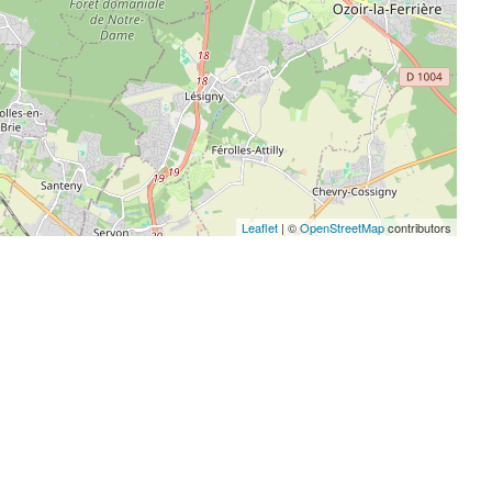
Leaflet
| ©
OpenStreetMap
contributors