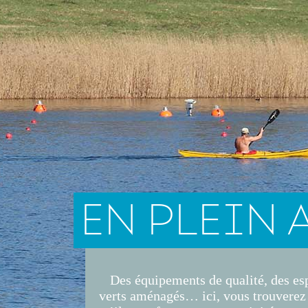
EN PLEIN 
Des équipements de qualité, des es
verts aménagés… ici, vous trouverez 