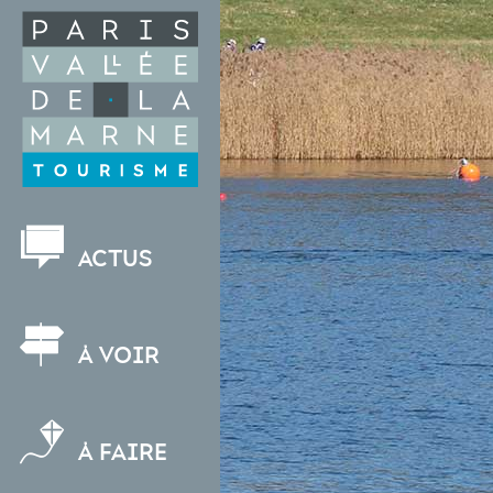
Aller
au
contenu
principal
NAVIGATION
Actus
PRINCIPALE
À voir
À faire