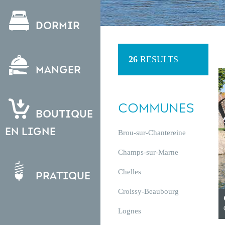
Dormir
26
RESULTS
Manger
COMMUNES
Boutique
en ligne
Brou-sur-Chantereine
Champs-sur-Marne
Chelles
Pratique
Croissy-Beaubourg
Lognes