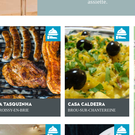
assiette.
A TASQUINHA
CASA CALDEIRA
ROISSY-EN-BRIE
BROU-SUR-CHANTEREINE