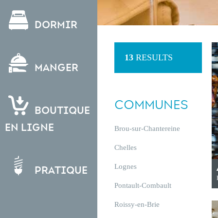
Dormir
13
RESULTS
Manger
COMMUNES
Boutique
en ligne
Brou-sur-Chantereine
Chelles
Lognes
Pratique
Pontault-Combault
Roissy-en-Brie