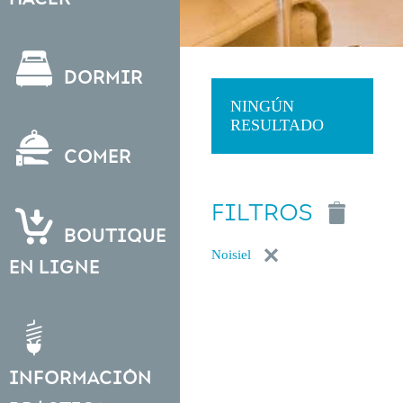
Dormir
NINGÚN
RESULTADO
Comer
FILTROS
Boutique
Noisiel
en ligne
Información