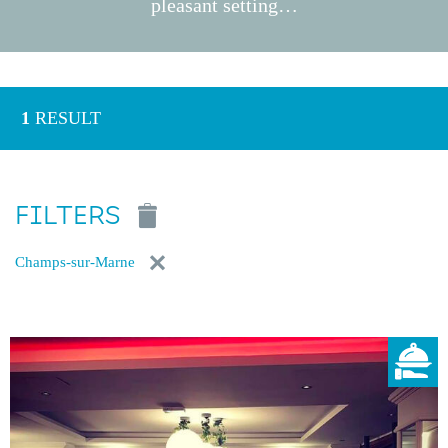
pleasant setting…
1
RESULT
FILTERS
Champs-sur-Marne