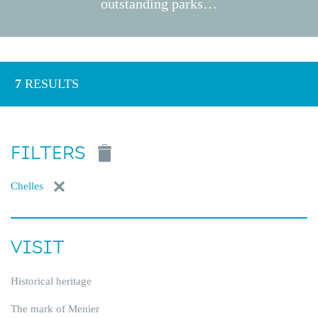
outstanding parks…
7
RESULTS
FILTERS
Chelles
VISIT
Historical heritage
The mark of Menier