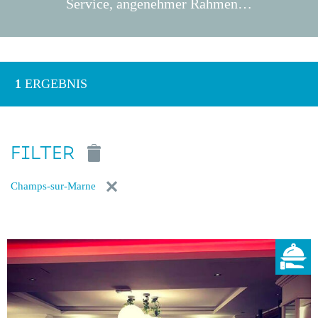
Service, angenehmer Rahmen…
1
ERGEBNIS
FILTER
Champs-sur-Marne