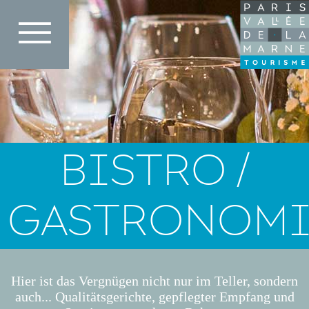
Direkt
zum
Inhalt
BISTRO /
GASTRONOMI
Hier ist das Vergnügen nicht nur im Teller, sondern
auch... Qualitätsgerichte, gepflegter Empfang und