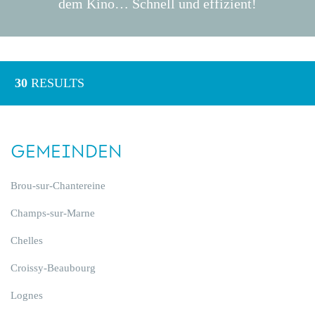
dem Kino… Schnell und effizient!
30
RESULTS
GEMEINDEN
Brou-sur-Chantereine
Champs-sur-Marne
Chelles
Croissy-Beaubourg
Lognes