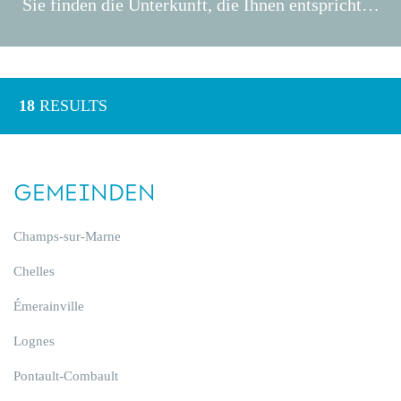
Sie finden die Unterkunft, die Ihnen entspricht…
18
RESULTS
GEMEINDEN
Champs-sur-Marne
Chelles
Émerainville
Lognes
Pontault-Combault