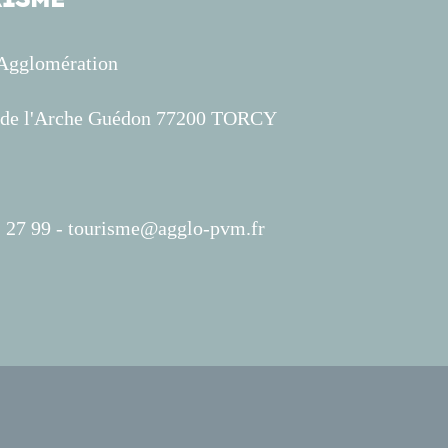
'Agglomération
s de l'Arche Guédon 77200 TORCY
 27 99 -
tourisme@agglo-pvm.fr