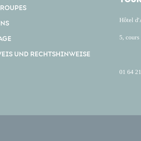
GROUPES
Hôtel d
ONS
5, cour
AGE
EIS UND RECHTSHINWEISE
01 64 21