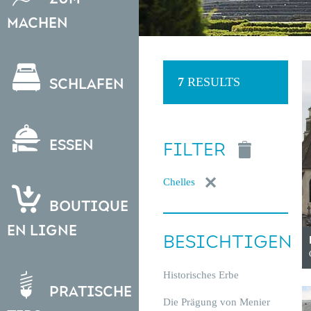
Machen
7
RESULTS
Schlafen
Essen
FILTER
Chelles
Boutique
en ligne
BESICHTIGEN
Historisches Erbe
Pratische
Die Prägung von Menier