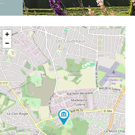
n…
+
−