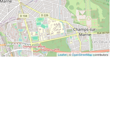
Leaflet
| ©
OpenStreetMap
contributors