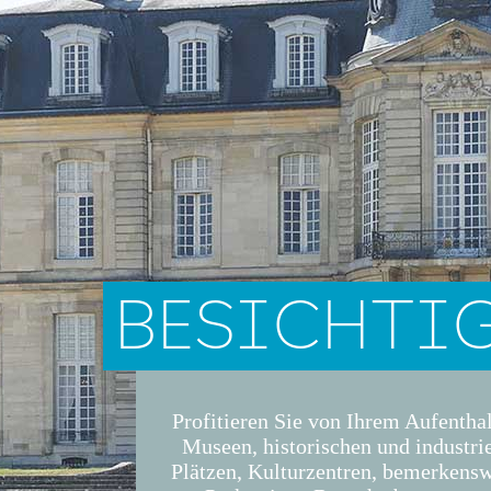
BESICHTI
Profitieren Sie von Ihrem Aufentha
Museen, historischen und industri
Plätzen, Kulturzentren, bemerkens